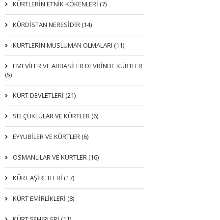
KÜRTLERIN ETNIK KÖKENLERI (7)
KÜRDİSTAN NERESİDİR (14)
KÜRTLERİN MÜSLÜMAN OLMALARI (11)
EMEVİLER VE ABBASİLER DEVRİNDE KÜRTLER
(5)
KÜRT DEVLETLERİ (21)
SELÇUKLULAR VE KÜRTLER (6)
EYYUBİLER VE KÜRTLER (6)
OSMANLILAR VE KÜRTLER (16)
KÜRT AŞİRETLERİ (17)
KÜRT EMİRLİKLERİ (8)
KÜRT ŞEHİRLERİ (11)