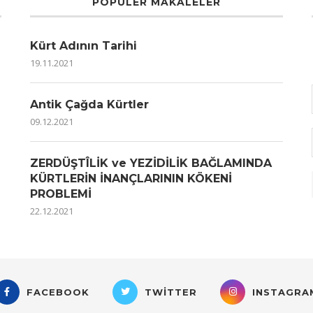
POPÜLER MAKALELER
Kürt Adının Tarihi
19.11.2021
Antik Çağda Kürtler
09.12.2021
ZERDÜŞTÎLİK ve YEZİDİLİK BAĞLAMINDA
KÜRTLERİN İNANÇLARININ KÖKENİ
PROBLEMİ
22.12.2021
FACEBOOK
TWITTER
INSTAGRA