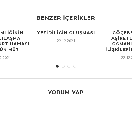
BENZER İÇERIKLER
IMLIĞININ
YEZIDILIĞIN OLUŞMASI
GÖÇEBE
CILAŞMA
AŞIRETL
22.12.2021
KÜRT HAMASI
OSMANL
ÜN MÜ?
İLIŞKILERI
2.2021
22.12
YORUM YAP