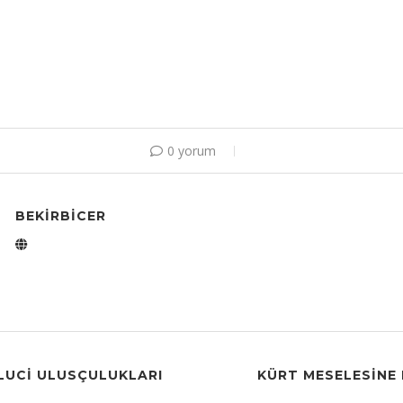
0 yorum
BEKIRBICER
LUCI ULUSÇULUKLARI
KÜRT MESELESINE 