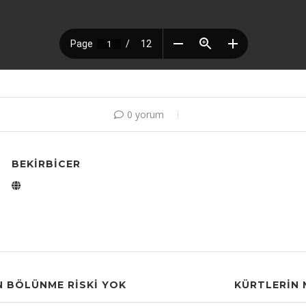
0 yorum
BEKIRBICER
N BÖLÜNME RISKI YOK
KÜRTLERIN 