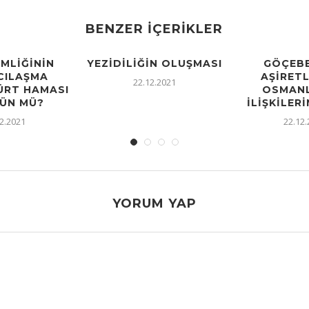
BENZER İÇERIKLER
IMLIĞININ
YEZIDILIĞIN OLUŞMASI
GÖÇEBE
CILAŞMA
AŞIRETL
22.12.2021
KÜRT HAMASI
OSMANL
ÜN MÜ?
İLIŞKILERI
2.2021
22.12
YORUM YAP