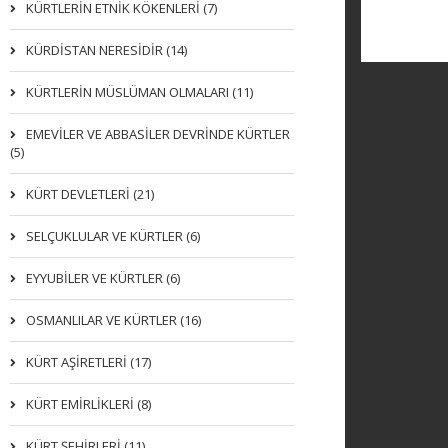
KÜRTLERIN ETNIK KÖKENLERI (7)
KÜRDİSTAN NERESİDİR (14)
KÜRTLERİN MÜSLÜMAN OLMALARI (11)
EMEVİLER VE ABBASİLER DEVRİNDE KÜRTLER
(5)
KÜRT DEVLETLERİ (21)
SELÇUKLULAR VE KÜRTLER (6)
EYYUBİLER VE KÜRTLER (6)
OSMANLILAR VE KÜRTLER (16)
KÜRT AŞİRETLERİ (17)
KÜRT EMİRLİKLERİ (8)
KÜRT ŞEHİRLERİ (11)