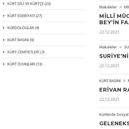
KÜRT DİLİ VE KÜRTÇE (23)
Makaleler
Mİ
KÜRT EDEBİYATI (27)
MILLÎ MÜ
BEY’IN F
KÜRDOLOGLAR (9)
22.12.2021
KÜRT BASINI (9)
Makaleler
SU
KÜRT CEMİYETLERİ (7)
SURIYE’NI
KÜRT İSYANLARI (13)
22.12.2021
KÜRT BASINI
ERIVAN 
22.12.2021
Kürtlerde Sosyal
GELENEKS