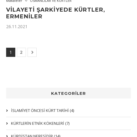
Makaleler
OSMANLILAR VE KÜRTLER
VILAYETI ŞARKIYEDE KÜRTLER,
ERMENILER
26.11.2021
1
2
KATEGORİLER
İSLAMİYET ÖNCESİ KÜRT TARİHİ (4)
KÜRTLERIN ETNIK KÖKENLERI (7)
KÜRDİSTAN NERESİDİR (14)