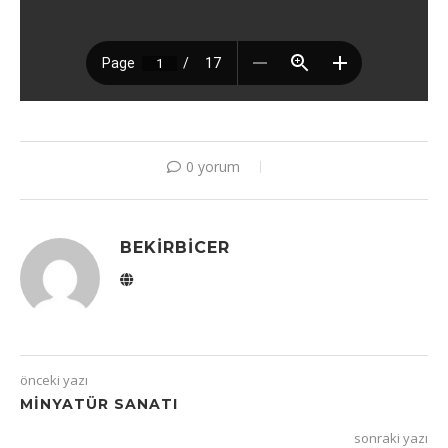
0 yorum
BEKIRBICER
önceki yazı
MINYATÜR SANATI
sonraki yazı