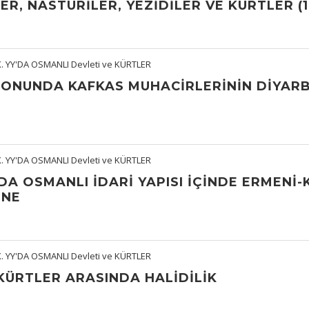
ER, NASTURİLER, YEZİDİLER VE KÜRTLER (1
X. YY'DA OSMANLI Devleti ve KÜRTLER
. SONUNDA KAFKAS MUHACIRLERININ DIYARB
X. YY'DA OSMANLI Devleti ve KÜRTLER
LDA OSMANLI İDARİ YAPISI İÇİNDE ERMENİ-
İNE
X. YY'DA OSMANLI Devleti ve KÜRTLER
 KÜRTLER ARASINDA HALIDILIK