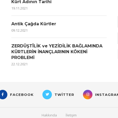
Kürt Adının Tarihi
19.11.2021
Antik Çağda Kürtler
09.12.2021
ZERDÜŞTÎLİK ve YEZİDİLİK BAĞLAMINDA
KÜRTLERİN İNANÇLARININ KÖKENİ
PROBLEMİ
22.12.2021
FACEBOOK
TWITTER
INSTAGRA
Hakkında
İletişim