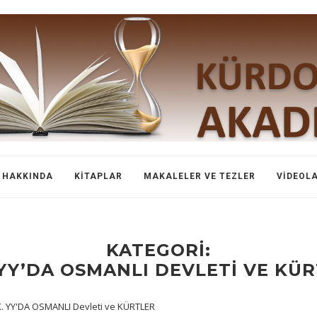
HAKKINDA
KITAPLAR
MAKALELER VE TEZLER
VIDEOL
KATEGORI:
 YY’DA OSMANLI DEVLETI VE KÜ
X. YY'DA OSMANLI Devleti ve KÜRTLER