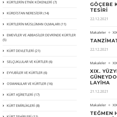
KÜRTLERIN ETNIK KÖKENLERI (7)
GÖÇEBE K
TESIRI
KÜRDİSTAN NERESİDİR (14)
22.12.2021
KÜRTLERİN MÜSLÜMAN OLMALARI (11)
Makaleler
XI
EMEVİLER VE ABBASİLER DEVRİNDE KÜRTLER
(5)
TANZIMAT
22.12.2021
KÜRT DEVLETLERİ (21)
SELÇUKLULAR VE KÜRTLER (6)
Makaleler
XI
XIX. YÜZ
EYYUBİLER VE KÜRTLER (6)
GÜNEYDOĞ
LAYIHA
OSMANLILAR VE KÜRTLER (16)
21.12.2021
KÜRT AŞİRETLERİ (17)
Makaleler
XI
KÜRT EMİRLİKLERİ (8)
TEĞMEN 
KÜRT ŞEHİRLERİ (11)