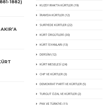
881-1882)
KUZEY IRAK’TA KÜRTLER (19)
İRAN’DA KÜRTLER (12)
SURİYEDE KÜRTLER (22)
AKIR’A
KÜRT ÖRGÜTLERİ (30)
KÜRT İSYANLARI (13)
DERSIM (12)
KÜRT
KÜRT MESELESİ (24)
CHP VE KÜRTLER (3)
DEMOKRAT PARTI VE KÜRTLER (5)
TURGUT ÖZAL VE KÜRTLER (2)
PKK VE TÜRKIYE (11)