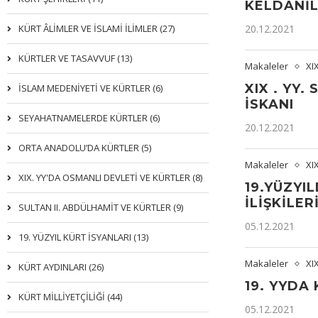
KELDANİL
KÜRT ÂLİMLER VE İSLAMİ İLİMLER (27)
20.12.2021
KÜRTLER VE TASAVVUF (13)
Makaleler
XI
XIX . YY
İSLAM MEDENİYETİ VE KÜRTLER (6)
İSKANI
SEYAHATNAMELERDE KÜRTLER (6)
20.12.2021
ORTA ANADOLU’DA KÜRTLER (5)
Makaleler
XI
XIX. YY'DA OSMANLI DEVLETI VE KÜRTLER (8)
19.YÜZYI
İLİŞKİLER
SULTAN II. ABDÜLHAMİT VE KÜRTLER (9)
05.12.2021
19. YÜZYIL KÜRT İSYANLARI (13)
Makaleler
XI
KÜRT AYDINLARI (26)
19. YYDA
KÜRT MİLLİYETÇİLİĞİ (44)
05.12.2021