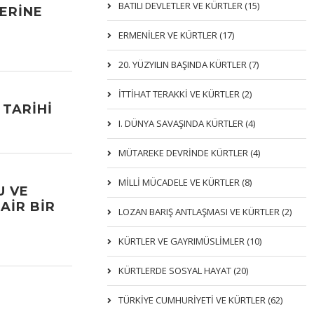
BATILI DEVLETLER VE KÜRTLER (15)
LERINE
ERMENİLER VE KÜRTLER (17)
20. YÜZYILIN BAŞINDA KÜRTLER (7)
İTTIHAT TERAKKI VE KÜRTLER (2)
TARIHI
I. DÜNYA SAVAŞINDA KÜRTLER (4)
MÜTAREKE DEVRİNDE KÜRTLER (4)
MİLLİ MÜCADELE VE KÜRTLER (8)
U VE
AIR BIR
LOZAN BARIŞ ANTLAŞMASI VE KÜRTLER (2)
KÜRTLER VE GAYRIMÜSLIMLER (10)
KÜRTLERDE SOSYAL HAYAT (20)
TÜRKİYE CUMHURİYETİ VE KÜRTLER (62)