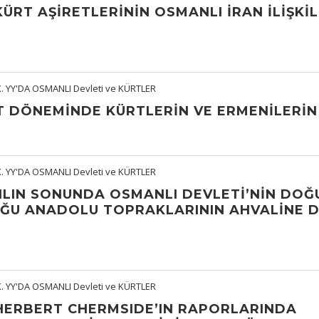
ÜRT AŞIRETLERININ OSMANLI İRAN İLIŞKI
X. YY'DA OSMANLI Devleti ve KÜRTLER
 DÖNEMINDE KÜRTLERIN VE ERMENILERIN 
X. YY'DA OSMANLI Devleti ve KÜRTLER
YILIN SONUNDA OSMANLI DEVLETI’NIN DOĞ
U ANADOLU TOPRAKLARININ AHVALINE D
X. YY'DA OSMANLI Devleti ve KÜRTLER
HERBERT CHERMSIDE’IN RAPORLARINDA