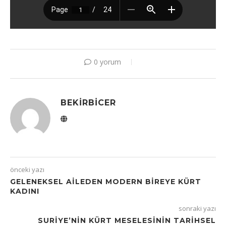
0 yorum
BEKIRBICER
önceki yazı
GELENEKSEL AİLEDEN MODERN BİREYE KÜRT
KADINI
sonraki yazı
SURIYE’NIN KÜRT MESELESININ TARIHSEL