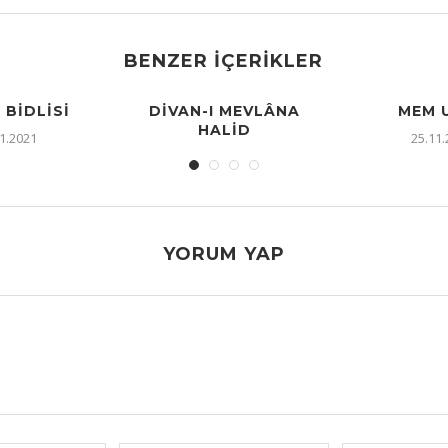
BENZER İÇERIKLER
I BIDLISI
DIVAN-I MEVLÂNA
MEM U
HALID
1.2021
25.11
25.11.2021
YORUM YAP