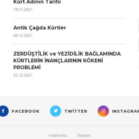
Kürt Adının Tarihi
19.11.2021
Antik Çağda Kürtler
09.12.2021
ZERDÜŞTÎLİK ve YEZİDİLİK BAĞLAMINDA
KÜRTLERİN İNANÇLARININ KÖKENİ
PROBLEMİ
22.12.2021
FACEBOOK
TWITTER
INSTAGRA
Hakkında
İletişim