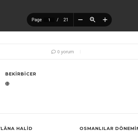
0 yorum
BEKIRBICER
VLÂNA HALID
OSMANLILAR DÖNEMI