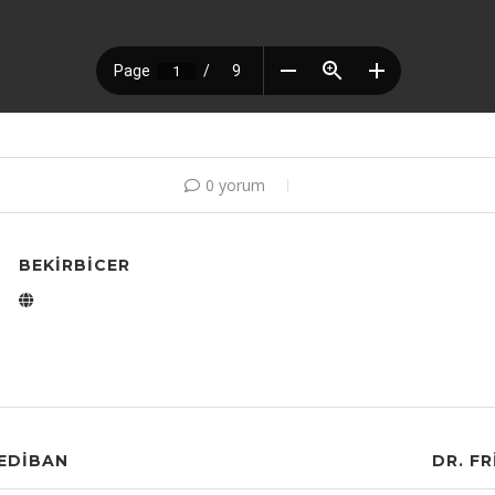
0 yorum
BEKIRBICER
EDIBAN
DR. FR