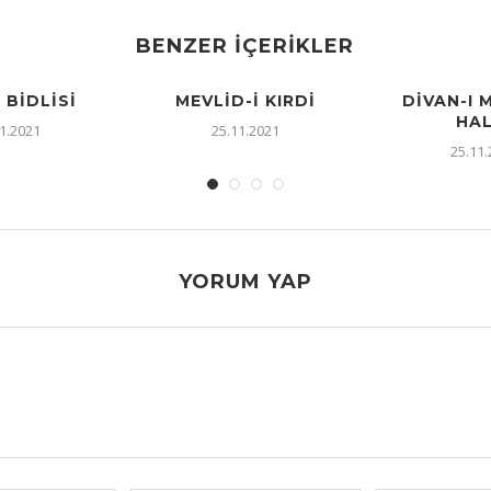
BENZER İÇERIKLER
I BIDLISI
MEVLID-I KIRDI
DIVAN-I 
HAL
1.2021
25.11.2021
25.11
YORUM YAP