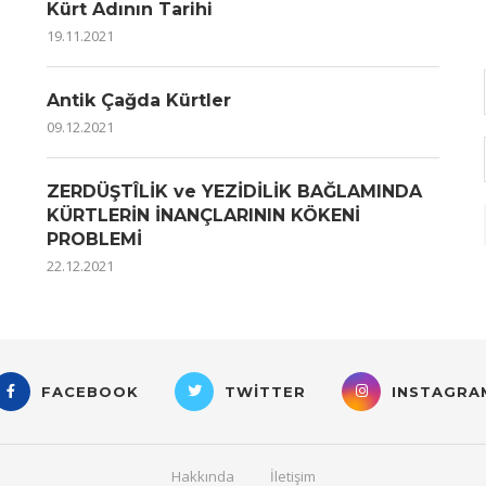
Kürt Adının Tarihi
19.11.2021
Antik Çağda Kürtler
09.12.2021
ZERDÜŞTÎLİK ve YEZİDİLİK BAĞLAMINDA
KÜRTLERİN İNANÇLARININ KÖKENİ
PROBLEMİ
22.12.2021
FACEBOOK
TWITTER
INSTAGRA
Hakkında
İletişim