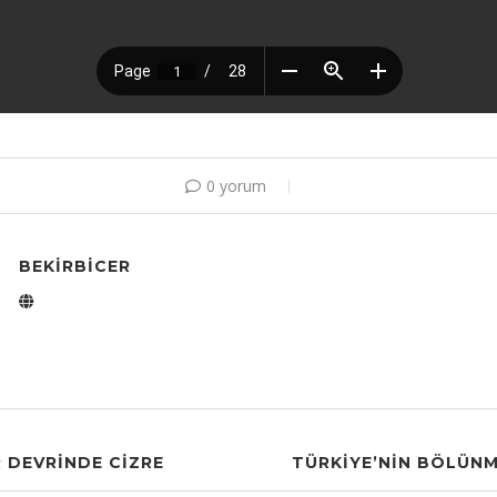
0 yorum
BEKIRBICER
 DEVRINDE CIZRE
TÜRKIYE’NIN BÖLÜNM