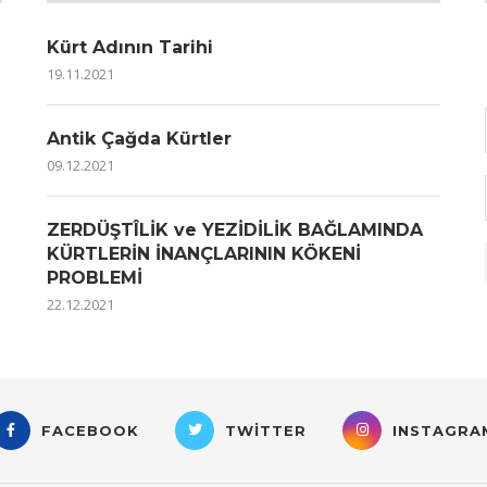
Kürt Adının Tarihi
19.11.2021
Antik Çağda Kürtler
09.12.2021
ZERDÜŞTÎLİK ve YEZİDİLİK BAĞLAMINDA
KÜRTLERİN İNANÇLARININ KÖKENİ
PROBLEMİ
22.12.2021
FACEBOOK
TWITTER
INSTAGRA