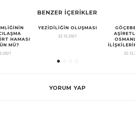
BENZER İÇERIKLER
IMLIĞININ
YEZIDILIĞIN OLUŞMASI
GÖÇEBE
CILAŞMA
AŞIRETL
22.12.2021
KÜRT HAMASI
OSMANL
ÜN MÜ?
İLIŞKILERI
2.2021
22.12
YORUM YAP