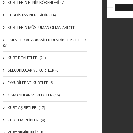
KÜRTLERIN ETNIK KÖKENLERI (7)
KÜRDİSTAN NERESİDİR (14)
KÜRTLERİN MÜSLÜMAN OLMALARI (11)
EMEVİLER VE ABBASİLER DEVRİNDE KÜRTLER
(5)
KÜRT DEVLETLERİ (21)
SELÇUKLULAR VE KÜRTLER (6)
EYYUBİLER VE KÜRTLER (6)
OSMANLILAR VE KÜRTLER (16)
KÜRT AŞİRETLERİ (17)
KÜRT EMİRLİKLERİ (8)
KÜRT ŞEHİRLERİ (11)