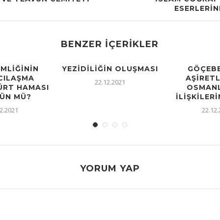
ESERLERI
BENZER İÇERIKLER
IMLIĞININ
YEZIDILIĞIN OLUŞMASI
GÖÇEBE
CILAŞMA
AŞIRETL
22.12.2021
KÜRT HAMASI
OSMANL
ÜN MÜ?
İLIŞKILERI
2.2021
22.12
YORUM YAP