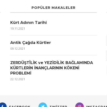
POPÜLER MAKALELER
Kürt Adının Tarihi
19.11.2021
Antik Çağda Kürtler
09.12.2021
ZERDÜŞTÎLİK ve YEZİDİLİK BAĞLAMINDA
KÜRTLERİN İNANÇLARININ KÖKENİ
PROBLEMİ
22.12.2021
FACEBOOK
TWITTER
INSTAGRA