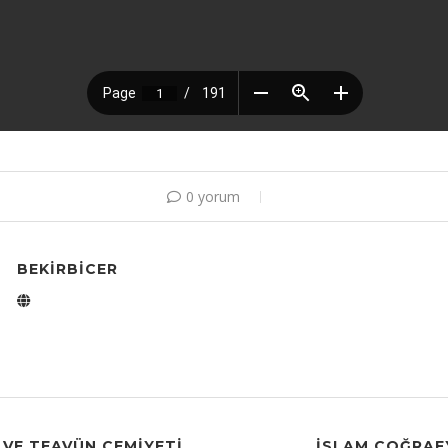
0 yorum
BEKIRBICER
 VE TEAVÜN CEMIYETI
İSLAM COĞRAF