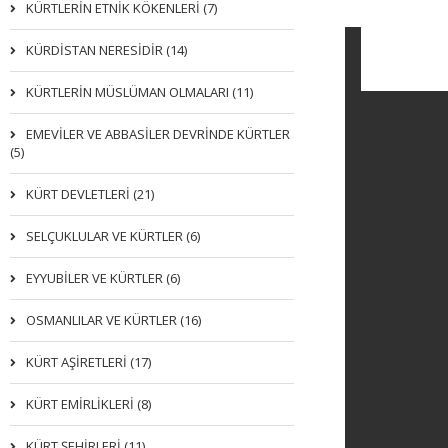
KÜRTLERIN ETNIK KÖKENLERI (7)
KÜRDİSTAN NERESİDİR (14)
KÜRTLERİN MÜSLÜMAN OLMALARI (11)
EMEVİLER VE ABBASİLER DEVRİNDE KÜRTLER
(5)
KÜRT DEVLETLERİ (21)
SELÇUKLULAR VE KÜRTLER (6)
EYYUBİLER VE KÜRTLER (6)
OSMANLILAR VE KÜRTLER (16)
KÜRT AŞİRETLERİ (17)
KÜRT EMİRLİKLERİ (8)
KÜRT ŞEHİRLERİ (11)