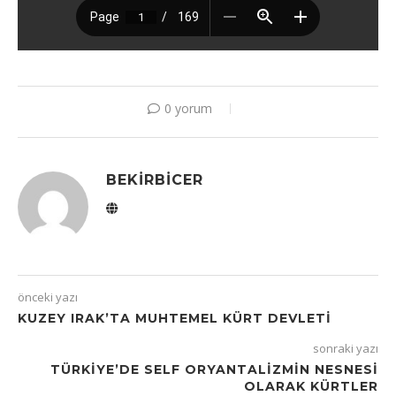
0 yorum
BEKIRBICER
önceki yazı
KUZEY IRAK’TA MUHTEMEL KÜRT DEVLETI
sonraki yazı
TÜRKIYE’DE SELF ORYANTALIZMIN NESNESI
OLARAK KÜRTLER