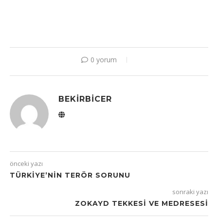
0 yorum
BEKIRBICER
önceki yazı
TÜRKIYE’NIN TERÖR SORUNU
sonraki yazı
ZOKAYD TEKKESI VE MEDRESESI