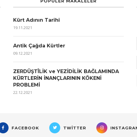
POPÜLER MAKALELER
Kürt Adının Tarihi
19.11.2021
Antik Çağda Kürtler
09.12.2021
ZERDÜŞTÎLİK ve YEZİDİLİK BAĞLAMINDA
KÜRTLERİN İNANÇLARININ KÖKENİ
PROBLEMİ
22.12.2021
FACEBOOK
TWITTER
INSTAGRA