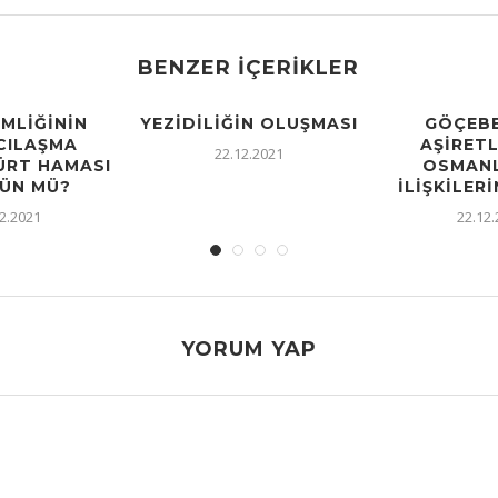
BENZER İÇERIKLER
IMLIĞININ
YEZIDILIĞIN OLUŞMASI
GÖÇEBE
CILAŞMA
AŞIRETL
22.12.2021
KÜRT HAMASI
OSMANL
ÜN MÜ?
İLIŞKILERI
2.2021
22.12
YORUM YAP