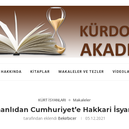
HAKKINDA
KITAPLAR
MAKALELER VE TEZLER
VIDEOL
KÜRT İSYANLARI
Makaleler
nlıdan Cumhuriyet’e Hakkari İsya
tarafından eklendi
Bekirbicer
05.12.2021