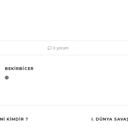
0 yorum
BEKIRBICER
NI KIMDIR ?
I. DÜNYA SAVA