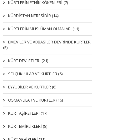
KÜRTLERIN ETNIK KÖKENLERI (7)
KÜRDİSTAN NERESİDİR (14)
KÜRTLERİN MÜSLÜMAN OLMALARI (11)
EMEVİLER VE ABBASİLER DEVRİNDE KÜRTLER
(5)
KÜRT DEVLETLERİ (21)
SELÇUKLULAR VE KÜRTLER (6)
EYYUBİLER VE KÜRTLER (6)
OSMANLILAR VE KÜRTLER (16)
KÜRT AŞİRETLERİ (17)
KÜRT EMİRLİKLERİ (8)
KÜRT ŞEHİRLERİ (11)