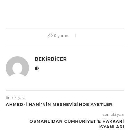
0 yorum
BEKIRBICER
önceki yazı
AHMED-I HANI’NIN MESNEVISINDE AYETLER
sonraki yazı
OSMANLIDAN CUMHURIYET’E HAKKARI
İSYANLARI