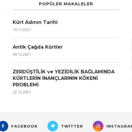
POPÜLER MAKALELER
Kürt Adının Tarihi
19.11.2021
Antik Çağda Kürtler
09.12.2021
ZERDÜŞTÎLİK ve YEZİDİLİK BAĞLAMINDA
KÜRTLERİN İNANÇLARININ KÖKENİ
PROBLEMİ
22.12.2021
FACEBOOK
TWITTER
INSTAGRA