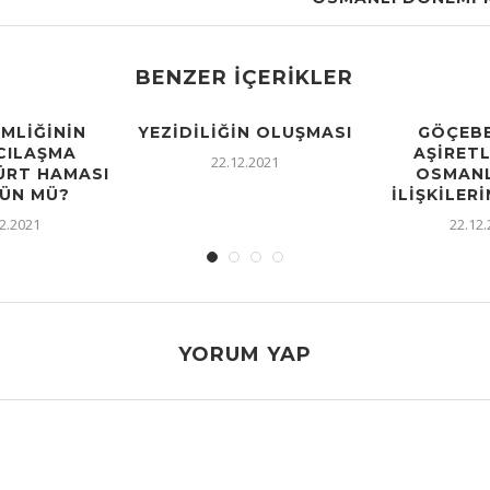
BENZER İÇERIKLER
IMLIĞININ
YEZIDILIĞIN OLUŞMASI
GÖÇEBE
CILAŞMA
AŞIRETL
22.12.2021
KÜRT HAMASI
OSMANL
ÜN MÜ?
İLIŞKILERI
2.2021
22.12
YORUM YAP