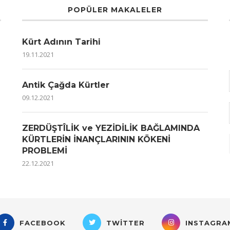
POPÜLER MAKALELER
Kürt Adının Tarihi
19.11.2021
Antik Çağda Kürtler
09.12.2021
ZERDÜŞTÎLİK ve YEZİDİLİK BAĞLAMINDA
KÜRTLERİN İNANÇLARININ KÖKENİ
PROBLEMİ
22.12.2021
FACEBOOK
TWITTER
INSTAGRA