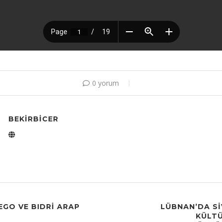
0 yorum
BEKIRBICER
ŞEGO VE BIDRI ARAP
LÜBNAN’DA S
KÜLTÜ