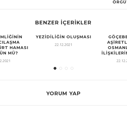
ÖRGÜ
BENZER İÇERIKLER
IMLIĞININ
YEZIDILIĞIN OLUŞMASI
GÖÇEBE
CILAŞMA
AŞIRETL
22.12.2021
KÜRT HAMASI
OSMANL
ÜN MÜ?
İLIŞKILERI
2.2021
22.12
YORUM YAP