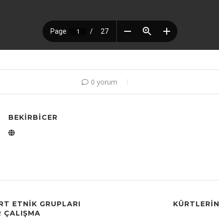
0 yorum
BEKIRBICER
RT ETNİK GRUPLARI
KÜRTLERIN
R ÇALIŞMA