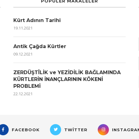
POPÜLER MAKALELER
Kürt Adının Tarihi
19.11.2021
Antik Çağda Kürtler
09.12.2021
ZERDÜŞTÎLİK ve YEZİDİLİK BAĞLAMINDA
KÜRTLERİN İNANÇLARININ KÖKENİ
PROBLEMİ
22.12.2021
FACEBOOK
TWITTER
INSTAGRA