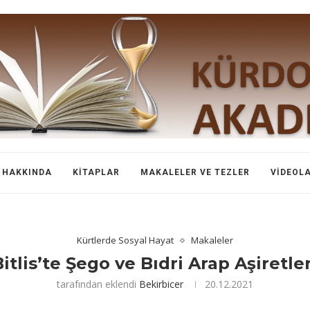
HAKKINDA
KITAPLAR
MAKALELER VE TEZLER
VIDEOL
Kürtlerde Sosyal Hayat
Makaleler
Bitlis’te Şego ve Bıdri Arap Aşiretler
tarafından eklendi
Bekirbicer
20.12.2021