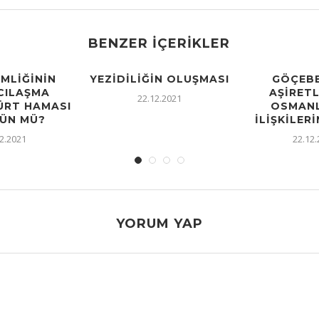
BENZER İÇERIKLER
IMLIĞININ
YEZIDILIĞIN OLUŞMASI
GÖÇEBE
CILAŞMA
AŞIRETL
22.12.2021
KÜRT HAMASI
OSMANL
ÜN MÜ?
İLIŞKILERI
2.2021
22.12
YORUM YAP