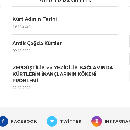
POPÜLER MAKALELER
Kürt Adının Tarihi
19.11.2021
Antik Çağda Kürtler
09.12.2021
ZERDÜŞTÎLİK ve YEZİDİLİK BAĞLAMINDA
KÜRTLERİN İNANÇLARININ KÖKENİ
PROBLEMİ
22.12.2021
FACEBOOK
TWITTER
INSTAGRA