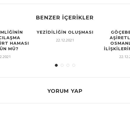
BENZER İÇERIKLER
IMLIĞININ
YEZIDILIĞIN OLUŞMASI
GÖÇEBE
CILAŞMA
AŞIRETL
22.12.2021
KÜRT HAMASI
OSMANL
ÜN MÜ?
İLIŞKILERI
2.2021
22.12
YORUM YAP