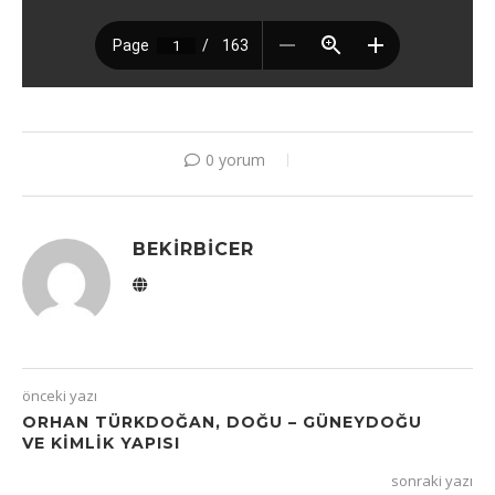
0 yorum
BEKIRBICER
önceki yazı
ORHAN TÜRKDOĞAN, DOĞU – GÜNEYDOĞU
VE KİMLİK YAPISI
sonraki yazı