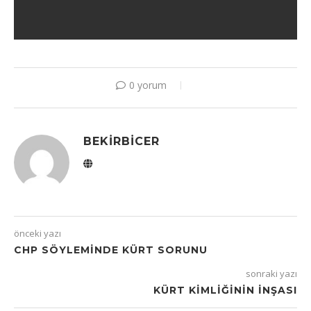
0 yorum
BEKIRBICER
önceki yazı
CHP SÖYLEMINDE KÜRT SORUNU
sonraki yazı
KÜRT KIMLIĞININ İNŞASI