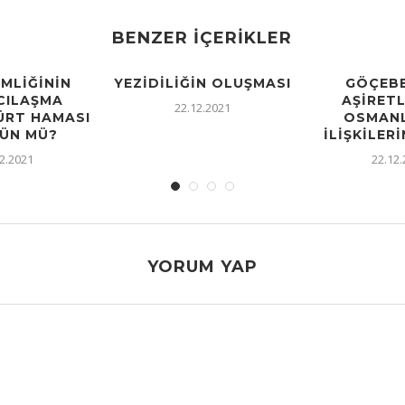
BENZER İÇERIKLER
IMLIĞININ
YEZIDILIĞIN OLUŞMASI
GÖÇEBE
CILAŞMA
AŞIRETL
22.12.2021
KÜRT HAMASI
OSMANL
ÜN MÜ?
İLIŞKILERI
2.2021
22.12
YORUM YAP