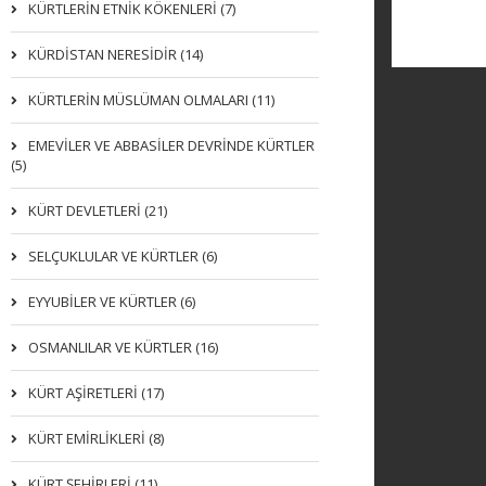
KÜRTLERIN ETNIK KÖKENLERI (7)
KÜRDİSTAN NERESİDİR (14)
KÜRTLERİN MÜSLÜMAN OLMALARI (11)
EMEVİLER VE ABBASİLER DEVRİNDE KÜRTLER
(5)
KÜRT DEVLETLERİ (21)
SELÇUKLULAR VE KÜRTLER (6)
EYYUBİLER VE KÜRTLER (6)
OSMANLILAR VE KÜRTLER (16)
KÜRT AŞİRETLERİ (17)
KÜRT EMİRLİKLERİ (8)
KÜRT ŞEHİRLERİ (11)