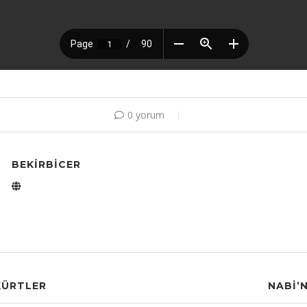
0 yorum
BEKIRBICER
KÜRTLER
NABI’N