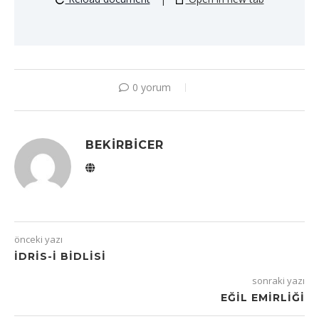
0 yorum
BEKIRBICER
önceki yazı
İDRIS-I BIDLISI
sonraki yazı
EĞIL EMIRLIĞI