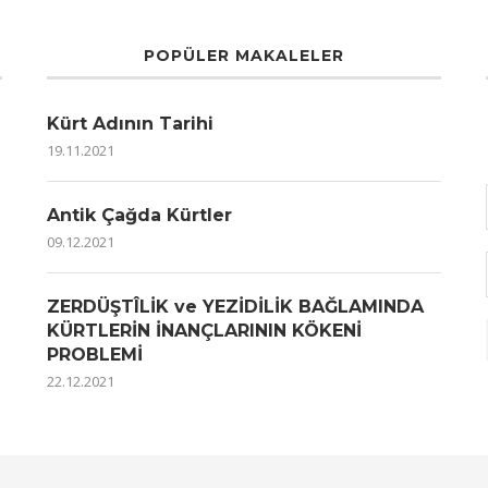
POPÜLER MAKALELER
Kürt Adının Tarihi
19.11.2021
Antik Çağda Kürtler
09.12.2021
ZERDÜŞTÎLİK ve YEZİDİLİK BAĞLAMINDA
KÜRTLERİN İNANÇLARININ KÖKENİ
PROBLEMİ
22.12.2021