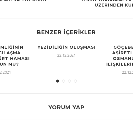
ÜZERİNDEN KÜ
BENZER İÇERIKLER
IMLIĞININ
YEZIDILIĞIN OLUŞMASI
GÖÇEBE
CILAŞMA
AŞIRETL
22.12.2021
KÜRT HAMASI
OSMANL
ÜN MÜ?
İLIŞKILERI
2.2021
22.12
YORUM YAP