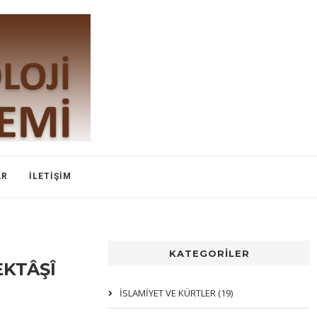
AR
İLETIŞIM
KATEGORİLER
KTÂŞÎ
İSLAMIYET VE KÜRTLER (19)