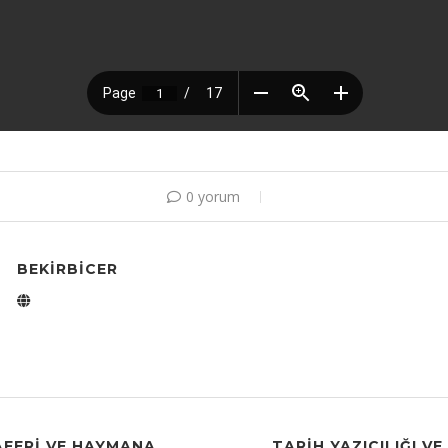
0 yorum
BEKIRBICER
AFERI VE HAYMANA
TARİH YAZICILIĞI V