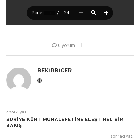
0 yorum
BEKIRBICER
önceki yazı
SURIYE KÜRT MUHALEFETINE ELEŞTIREL BIR
BAKIŞ
sonraki yazı