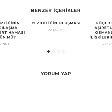
BENZER İÇERIKLER
IMLIĞININ
YEZIDILIĞIN OLUŞMASI
GÖÇEBE
CILAŞMA
AŞIRETL
22.12.2021
KÜRT HAMASI
OSMANL
ÜN MÜ?
İLIŞKILERI
2.2021
22.12
YORUM YAP