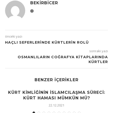
BEKIRBICER
önceki yazı
HAÇLI SEFERLERINDE KÜRTLERIN ROLÜ
sonraki yazı
OSMANLILARIN COĞRAFYA KITAPLARINDA
KÜRTLER
BENZER İÇERIKLER
KÜRT KIMLIĞININ İSLAMCILAŞMA SÜRECI:
KÜRT HAMASI MÜMKÜN MÜ?
22.12.2021