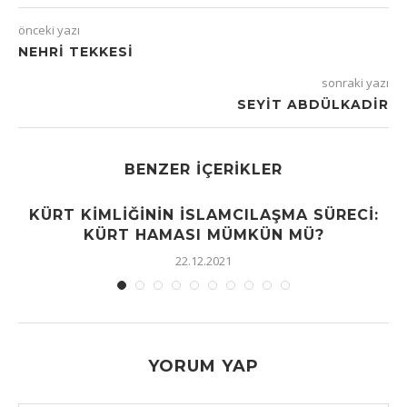
önceki yazı
NEHRI TEKKESI
sonraki yazı
SEYIT ABDÜLKADIR
BENZER İÇERIKLER
KÜRT KIMLIĞININ İSLAMCILAŞMA SÜRECI:
KÜRT HAMASI MÜMKÜN MÜ?
22.12.2021
YORUM YAP