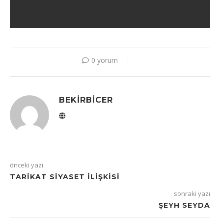
0 yorum
BEKIRBICER
önceki yazı
TARIKAT SIYASET İLIŞKISI
sonraki yazı
ŞEYH SEYDA