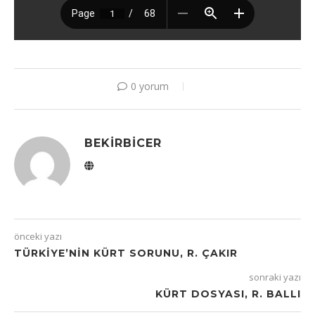
0 yorum
BEKIRBICER
önceki yazı
TÜRKIYE’NIN KÜRT SORUNU, R. ÇAKIR
sonraki yazı
KÜRT DOSYASI, R. BALLI