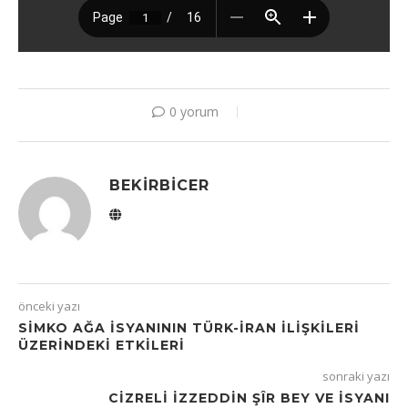
0 yorum
BEKIRBICER
önceki yazı
SİMKO AĞA İSYANININ TÜRK-İRAN İLİŞKİLERİ
ÜZERİNDEKİ ETKİLERİ
sonraki yazı
CIZRELI İZZEDDIN ŞÎR BEY VE İSYANI