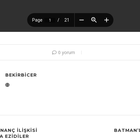
0 yorum
BEKIRBICER
NANÇ İLIŞKISI
BATMAN’D
 EZIDILER