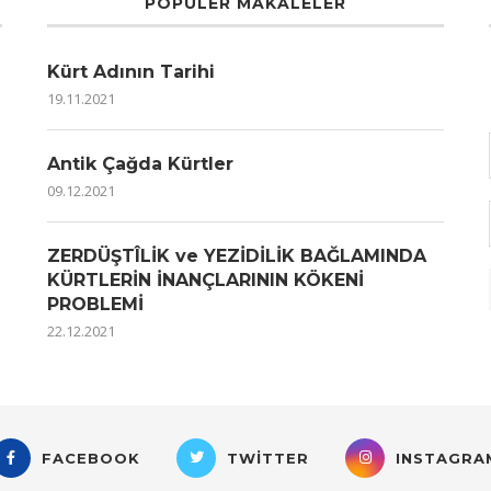
POPÜLER MAKALELER
Kürt Adının Tarihi
19.11.2021
Antik Çağda Kürtler
09.12.2021
ZERDÜŞTÎLİK ve YEZİDİLİK BAĞLAMINDA
KÜRTLERİN İNANÇLARININ KÖKENİ
PROBLEMİ
22.12.2021
FACEBOOK
TWITTER
INSTAGRA