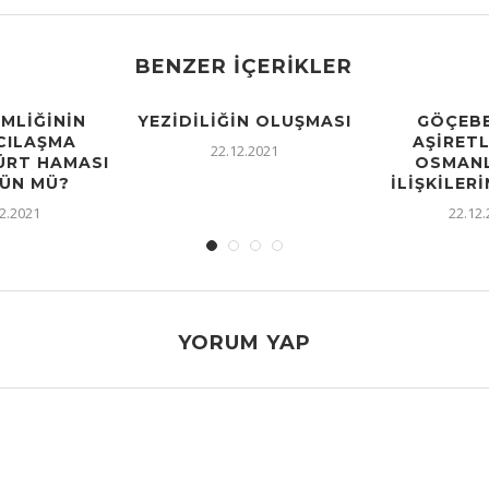
BENZER İÇERIKLER
IMLIĞININ
YEZIDILIĞIN OLUŞMASI
GÖÇEBE
CILAŞMA
AŞIRETL
22.12.2021
KÜRT HAMASI
OSMANL
ÜN MÜ?
İLIŞKILERI
2.2021
22.12
YORUM YAP