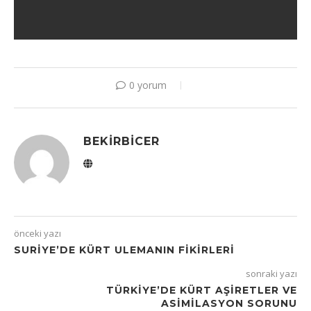
0 yorum
BEKIRBICER
önceki yazı
SURIYE’DE KÜRT ULEMANIN FIKIRLERI
sonraki yazı
TÜRKIYE’DE KÜRT AŞIRETLER VE
ASIMILASYON SORUNU