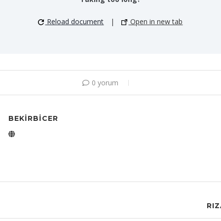
Reload document
|
Open in new tab
0 yorum
BEKIRBICER
RI