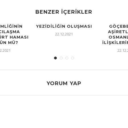
BENZER İÇERIKLER
IMLIĞININ
YEZIDILIĞIN OLUŞMASI
GÖÇEBE
CILAŞMA
AŞIRETL
22.12.2021
KÜRT HAMASI
OSMANL
ÜN MÜ?
İLIŞKILERI
2.2021
22.12
YORUM YAP