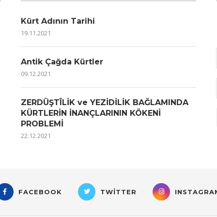
Kürt Adının Tarihi
19.11.2021
Antik Çağda Kürtler
09.12.2021
ZERDÜŞTÎLİK ve YEZİDİLİK BAĞLAMINDA
KÜRTLERİN İNANÇLARININ KÖKENİ
PROBLEMİ
22.12.2021
FACEBOOK
TWITTER
INSTAGRA