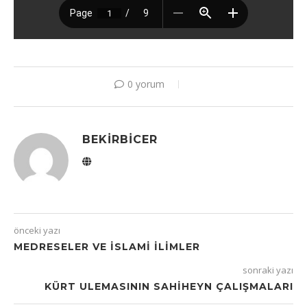
0 yorum
BEKIRBICER
önceki yazı
MEDRESELER VE İSLAMI İLIMLER
sonraki yazı
KÜRT ULEMASININ SAHIHEYN ÇALIŞMALARI