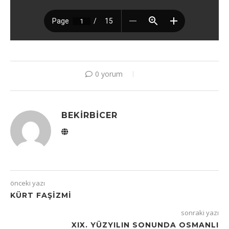
0 yorum
BEKIRBICER
önceki yazı
KÜRT FAŞIZMI
sonraki yazı
XIX. YÜZYILIN SONUNDA OSMANLI