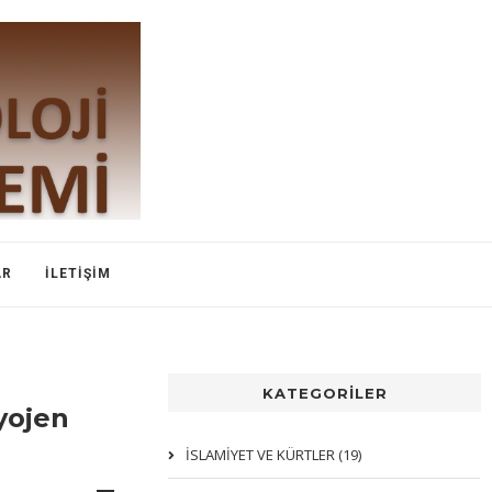
AR
İLETIŞIM
KATEGORİLER
yojen
İSLAMIYET VE KÜRTLER (19)