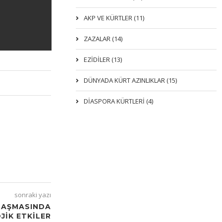
AKP VE KÜRTLER (11)
ZAZALAR (14)
EZIDILER (13)
DÜNYADA KÜRT AZINLIKLAR (15)
DİASPORA KÜRTLERİ (4)
sonraki yazı
LAŞMASINDA
JIK ETKILER