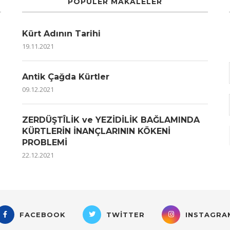
POPÜLER MAKALELER
Kürt Adının Tarihi
19.11.2021
Antik Çağda Kürtler
09.12.2021
ZERDÜŞTÎLİK ve YEZİDİLİK BAĞLAMINDA
KÜRTLERİN İNANÇLARININ KÖKENİ
PROBLEMİ
22.12.2021
FACEBOOK
TWITTER
INSTAGRA