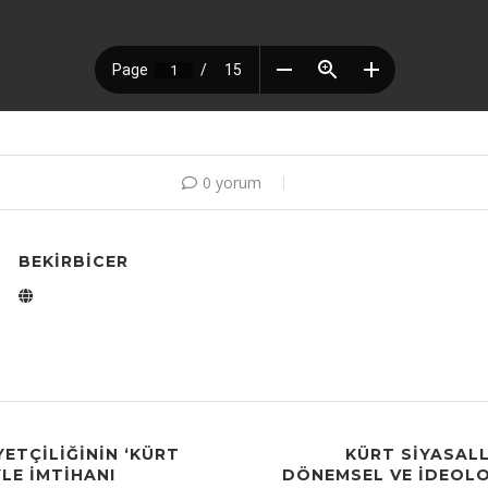
0 yorum
BEKIRBICER
YETÇILIĞININ ‘KÜRT
KÜRT SIYASAL
YLE IMTIHANI
DÖNEMSEL VE İDEOLO