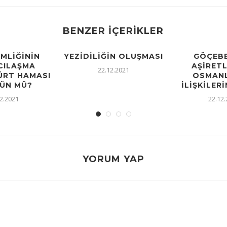
BENZER İÇERIKLER
IMLIĞININ
YEZIDILIĞIN OLUŞMASI
GÖÇEBE
CILAŞMA
AŞIRETL
22.12.2021
KÜRT HAMASI
OSMANL
ÜN MÜ?
İLIŞKILERI
2.2021
22.12
YORUM YAP