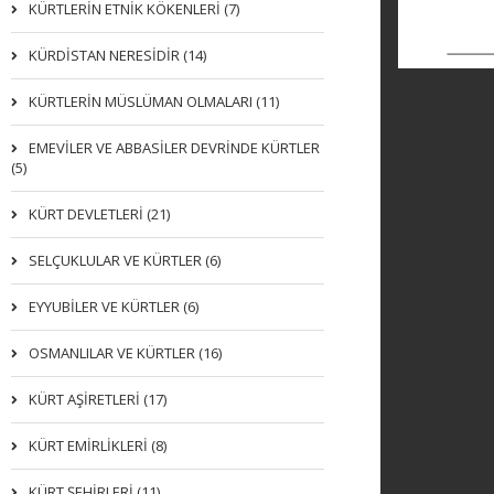
KÜRTLERIN ETNIK KÖKENLERI (7)
KÜRDİSTAN NERESİDİR (14)
KÜRTLERİN MÜSLÜMAN OLMALARI (11)
EMEVİLER VE ABBASİLER DEVRİNDE KÜRTLER
(5)
KÜRT DEVLETLERİ (21)
SELÇUKLULAR VE KÜRTLER (6)
EYYUBİLER VE KÜRTLER (6)
OSMANLILAR VE KÜRTLER (16)
KÜRT AŞİRETLERİ (17)
KÜRT EMİRLİKLERİ (8)
KÜRT ŞEHİRLERİ (11)