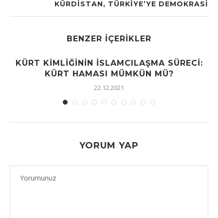
KÜRDISTAN, TÜRKIYE’YE DEMOKRASI
BENZER İÇERIKLER
KÜRT KIMLIĞININ İSLAMCILAŞMA SÜRECI:
KÜRT HAMASI MÜMKÜN MÜ?
22.12.2021
YORUM YAP