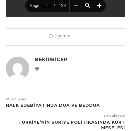
0 yorum
BEKIRBICER
önceki yazı
HALK EDEBIYATINDA DUA VE BEDDUA
sonraki yazı
TÜRKIYE’NIN SURIYE POLITIKASINDA KÜRT
MESELESI