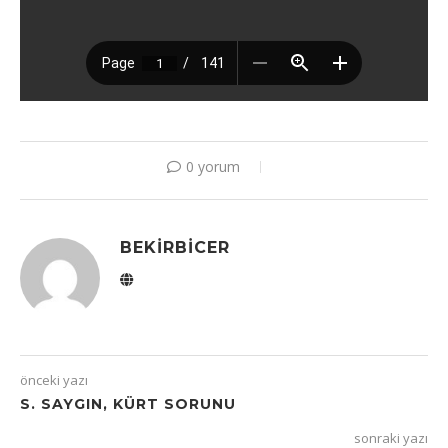
0 yorum
BEKIRBICER
önceki yazı
S. SAYGIN, KÜRT SORUNU
sonraki yazı