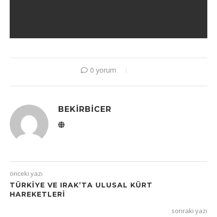
0 yorum
BEKIRBICER
önceki yazı
TÜRKIYE VE IRAK’TA ULUSAL KÜRT
HAREKETLERI
sonraki yazı