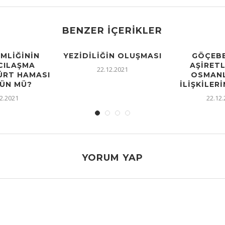
BENZER İÇERIKLER
IMLIĞININ
YEZIDILIĞIN OLUŞMASI
GÖÇEBE
CILAŞMA
AŞIRETL
22.12.2021
KÜRT HAMASI
OSMANL
ÜN MÜ?
İLIŞKILERI
2.2021
22.12
YORUM YAP