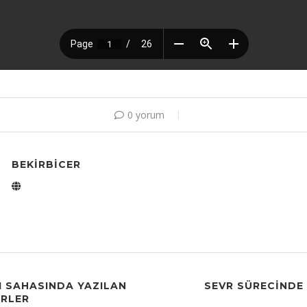
0 yorum
BEKIRBICER
HI SAHASINDA YAZILAN
SEVR SÜRECINDE
ERLER