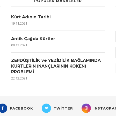
POPÜLER MAKALELER
Kürt Adının Tarihi
19.11.2021
Antik Çağda Kürtler
09.12.2021
ZERDÜŞTÎLİK ve YEZİDİLİK BAĞLAMINDA
KÜRTLERİN İNANÇLARININ KÖKENİ
PROBLEMİ
22.12.2021
FACEBOOK
TWITTER
INSTAGRA