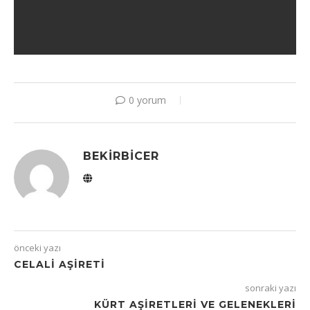
0 yorum
BEKIRBICER
önceki yazı
CELALI AŞIRETI
sonraki yazı
KÜRT AŞIRETLERI VE GELENEKLERI