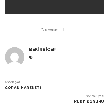
0 yorum
BEKIRBICER
önceki yazı
GORAN HAREKETI
sonraki yazı
KÜRT SORUNU