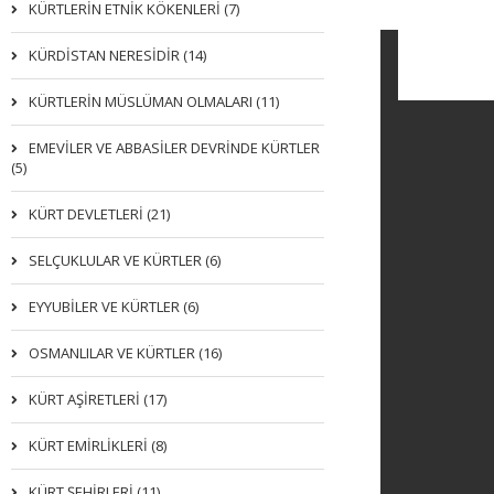
KÜRTLERIN ETNIK KÖKENLERI (7)
KÜRDİSTAN NERESİDİR (14)
KÜRTLERİN MÜSLÜMAN OLMALARI (11)
EMEVİLER VE ABBASİLER DEVRİNDE KÜRTLER
(5)
KÜRT DEVLETLERİ (21)
SELÇUKLULAR VE KÜRTLER (6)
EYYUBİLER VE KÜRTLER (6)
OSMANLILAR VE KÜRTLER (16)
KÜRT AŞİRETLERİ (17)
KÜRT EMİRLİKLERİ (8)
KÜRT ŞEHİRLERİ (11)