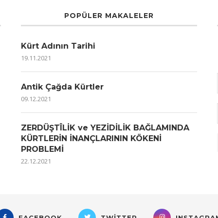
POPÜLER MAKALELER
Kürt Adının Tarihi
19.11.2021
Antik Çağda Kürtler
09.12.2021
ZERDÜŞTÎLİK ve YEZİDİLİK BAĞLAMINDA
KÜRTLERİN İNANÇLARININ KÖKENİ
PROBLEMİ
22.12.2021
FACEBOOK
TWITTER
INSTAGRA