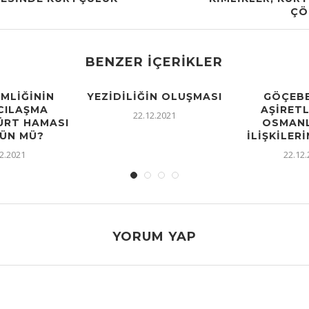
ÇÖ
BENZER İÇERIKLER
IMLIĞININ
YEZIDILIĞIN OLUŞMASI
GÖÇEBE
CILAŞMA
AŞIRETL
22.12.2021
KÜRT HAMASI
OSMANL
ÜN MÜ?
İLIŞKILERI
2.2021
22.12
YORUM YAP