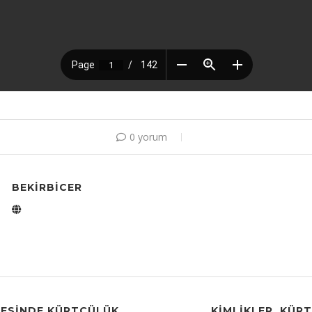
0 yorum
BEKIRBICER
LESINDE KÜRTÇÜLÜK
KİMLİKLER, KÜR