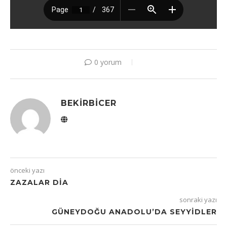
0 yorum
BEKIRBICER
önceki yazı
ZAZALAR DİA
sonraki yazı
GÜNEYDOĞU ANADOLU’DA SEYYIDLER