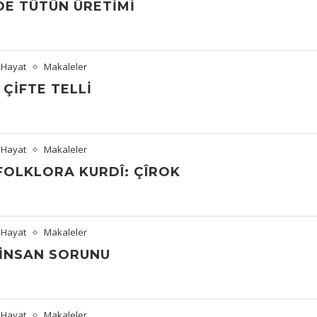
E TÜTÜN ÜRETIMI
 Hayat
Makaleler
 ÇIFTE TELLI
 Hayat
Makaleler
 FOLKLORA KURDÎ: ÇÎROK
 Hayat
Makaleler
 İNSAN SORUNU
 Hayat
Makaleler