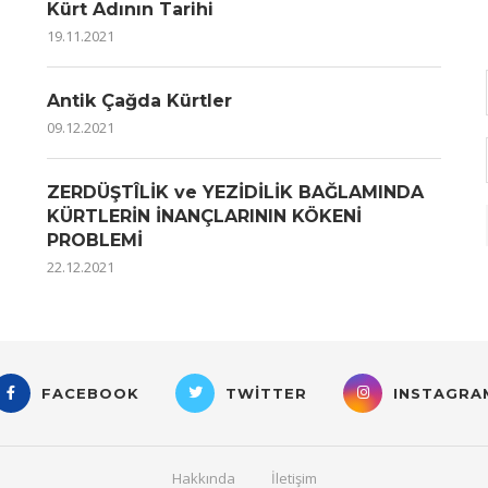
Kürt Adının Tarihi
19.11.2021
Antik Çağda Kürtler
09.12.2021
ZERDÜŞTÎLİK ve YEZİDİLİK BAĞLAMINDA
KÜRTLERİN İNANÇLARININ KÖKENİ
PROBLEMİ
22.12.2021
FACEBOOK
TWITTER
INSTAGRA
Hakkında
İletişim