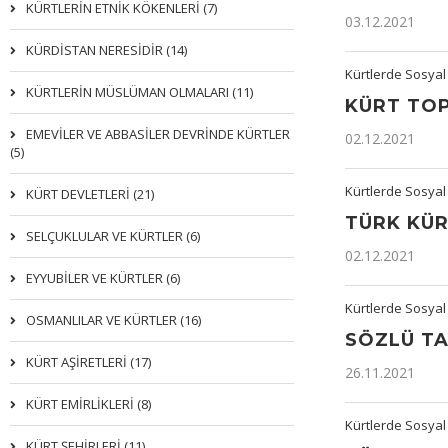
KÜRTLERIN ETNIK KÖKENLERI (7)
03.12.2021
KÜRDİSTAN NERESİDİR (14)
Kürtlerde Sosyal
KÜRTLERİN MÜSLÜMAN OLMALARI (11)
KÜRT TO
EMEVİLER VE ABBASİLER DEVRİNDE KÜRTLER
02.12.2021
(5)
Kürtlerde Sosyal
KÜRT DEVLETLERİ (21)
TÜRK KÜR
SELÇUKLULAR VE KÜRTLER (6)
02.12.2021
EYYUBİLER VE KÜRTLER (6)
Kürtlerde Sosyal
OSMANLILAR VE KÜRTLER (16)
SÖZLÜ TA
KÜRT AŞİRETLERİ (17)
26.11.2021
KÜRT EMİRLİKLERİ (8)
Kürtlerde Sosyal
KÜRT ŞEHİRLERİ (11)