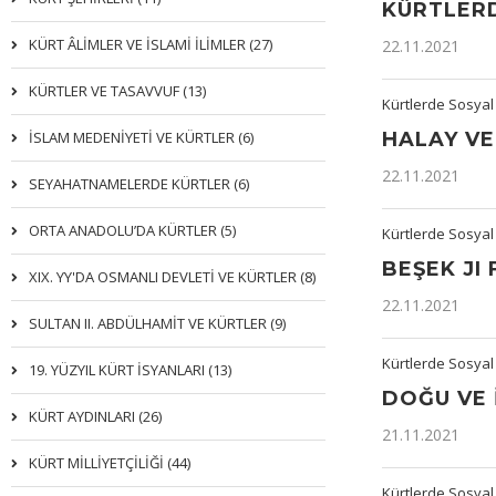
KÜRTLERD
KÜRT ÂLİMLER VE İSLAMİ İLİMLER (27)
22.11.2021
KÜRTLER VE TASAVVUF (13)
Kürtlerde Sosyal
İSLAM MEDENİYETİ VE KÜRTLER (6)
HALAY VE
22.11.2021
SEYAHATNAMELERDE KÜRTLER (6)
ORTA ANADOLU’DA KÜRTLER (5)
Kürtlerde Sosyal
BEŞEK JI
XIX. YY'DA OSMANLI DEVLETI VE KÜRTLER (8)
22.11.2021
SULTAN II. ABDÜLHAMİT VE KÜRTLER (9)
Kürtlerde Sosyal
19. YÜZYIL KÜRT İSYANLARI (13)
DOĞU VE
KÜRT AYDINLARI (26)
21.11.2021
KÜRT MİLLİYETÇİLİĞİ (44)
Kürtlerde Sosyal