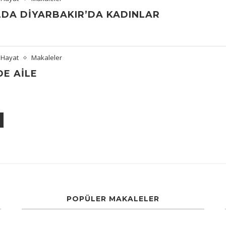
ILDA DIYARBAKIR’DA KADINLAR
 Hayat
Makaleler
E AILE
POPÜLER MAKALELER