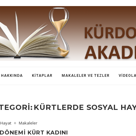
HAKKINDA
KITAPLAR
MAKALELER VE TEZLER
VIDEOL
TEGORI:
KÜRTLERDE SOSYAL HA
 Hayat
Makaleler
DÖNEMI KÜRT KADINI