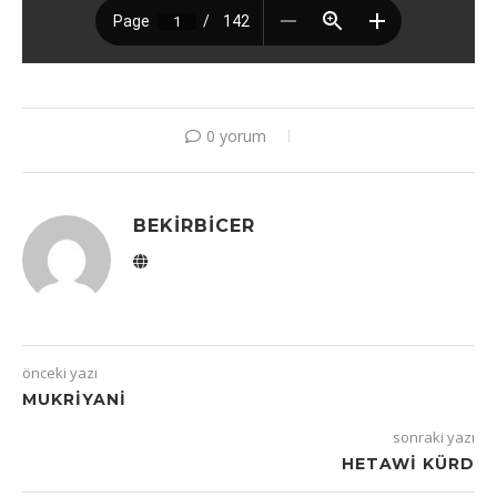
0 yorum
BEKIRBICER
önceki yazı
MUKRIYANI
sonraki yazı
HETAWI KÜRD