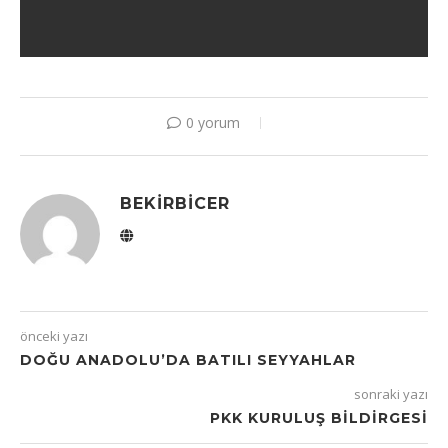
0 yorum
BEKIRBICER
önceki yazı
DOĞU ANADOLU’DA BATILI SEYYAHLAR
sonraki yazı
PKK KURULUŞ BILDIRGESI