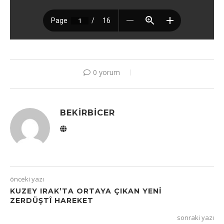
0 yorum
BEKIRBICER
önceki yazı
KUZEY IRAK’TA ORTAYA ÇIKAN YENI
ZERDÜŞTÎ HAREKET
sonraki yazı